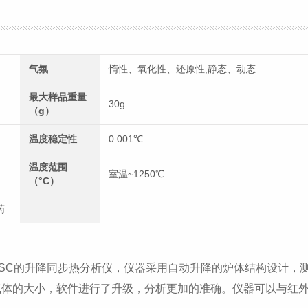
气氛
惰性、氧化性、还原性,静态、动态
最大样品重量
30g
（g）
温度稳定性
0.001℃
温度范围
室温~1250℃
（°C）
药
G/DSC的升降同步热分析仪，仪器采用自动升降的炉体结构设计，
气体的大小，软件进行了升级，分析更加的准确。仪器可以与红