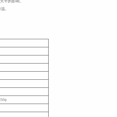
热天平的影响。
降温。
STA401
50g