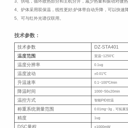
3、供电，循环散热部分和主机分开，减少热量和振动对微
4、炉体采用双保温，线性更好;炉体带自动升降，可以快速
5、可与红外光谱仪联用。
技术参数：
技术参数
DZ-
温度范围
室温~1250℃
温度分辨率
0.1ug
温度波动
±0.01℃
升温速率
0.1~100℃/min
降温时间
1000~50≤20min
温控方式
智能PID控温
称重系统测量范围
0.01mg~3g，可拓展至
精度
1ug
DSC量程
±1000mW