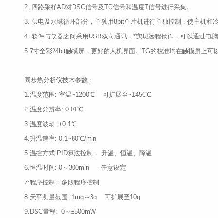
2. 四路采样AD对DSC信号及TG信号和温度T信号进行采集。
3. 供电及水域循环部分，单独用8bit单片机进行单独控制，使主
4. 软件与仪器之间采用USB双向通讯，*实现远程操作，可以通过
5.7寸全彩24bit触摸屏，更好的人机界面。TG的校准均在触摸屏上可
同步热分析仪技术参数：
1.温度范围: 室温~1200℃ 可扩展至~1450℃
2.温度分辨率: 0.01℃
3.温度波动: ±0.1℃
4.升温速率: 0.1~80℃/min
5.温控方式:PID算法控制， 升温、恒温、降温
6.恒温时间: 0～300min 任意设定
7:程序控制：多段程序控制
8.天平测量范围: 1mg～3g 可扩展至10g
9.DSC量程: 0～±500mW