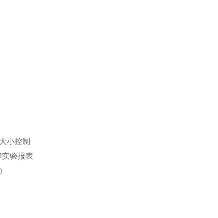
流量大小控制
印实验报表
级）