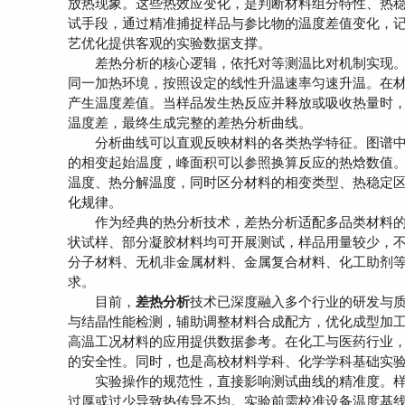
放热现象。这些热效应变化，是判断材料组分特性、热
试手段，通过精准捕捉样品与参比物的温度差值变化，
艺优化提供客观的实验数据支撑。
差热分析的核心逻辑，依托对等测温比对机制实现。
同一加热环境，按照设定的线性升温速率匀速升温。在
产生温度差值。当样品发生热反应并释放或吸收热量时
温度差，最终生成完整的差热分析曲线。
分析曲线可以直观反映材料的各类热学特征。图谱中
的相变起始温度，峰面积可以参照换算反应的热焓数值
温度、热分解温度，同时区分材料的相变类型、热稳定
化规律。
作为经典的热分析技术，差热分析适配多品类材料的
状试样、部分凝胶材料均可开展测试，样品用量较少，
分子材料、无机非金属材料、金属复合材料、化工助剂
求。
目前，
差热分析
技术已深度融入多个行业的研发与
与结晶性能检测，辅助调整材料合成配方，优化成型加
高温工况材料的应用提供数据参考。在化工与医药行业
的安全性。同时，也是高校材料学科、化学学科基础实
实验操作的规范性，直接影响测试曲线的精准度。样
过厚或过少导致热传导不均。实验前需校准设备温度基