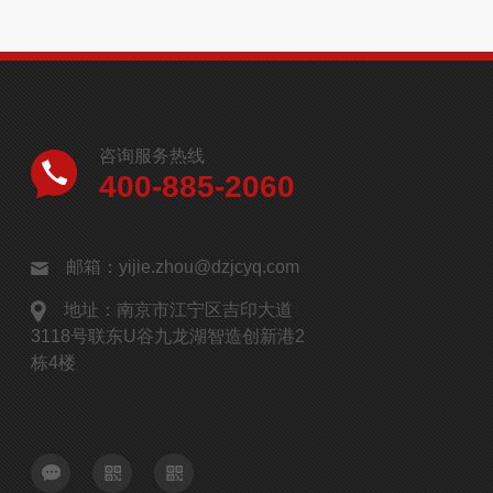
咨询服务热线
400-885-2060
邮箱：yijie.zhou@dzjcyq.com
地址：南京市江宁区吉印大道
3118号联东U谷九龙湖智造创新港2
栋4楼