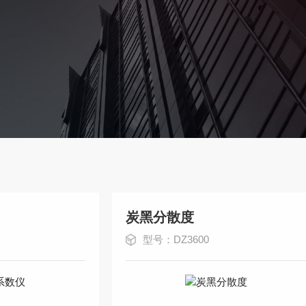
炭黑分散度
型号：DZ3600