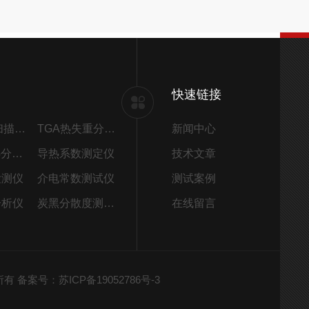
快速链接
DSC差示扫描量热仪
TGA热失重分析仪
新闻中心
STA同步热分析仪
导热系数测定仪
技术文章
检测仪
介电常数测试仪
测试案例
分析仪
炭黑分散度测试仪
在线留言
权所有
备案号：苏ICP备19052786号-3