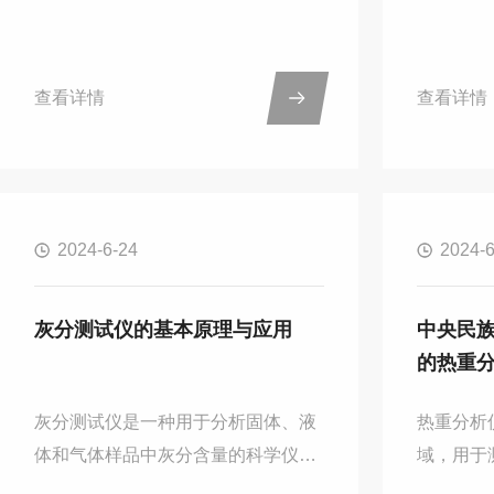
在材料科学、热工学、建筑节能等领
池性能和
域具有广泛的应用。其操作与校准过
此，这次
程是保证测量结果准确性和可靠性的
DZ-DS
查看详情
查看详情
关键。以下将详细介绍快速导热仪的
通过差示
操作步骤与校准方法，旨在为读者提
的热性能
供一个全面且实用的指南。一、快速
产、开发
导热仪的操作步骤1.准备阶段-样品准
持。差示
2024-6-24
2024-6
备：根据测量要求，准备好待测样
域，主要
品。确保样品表面平整、清洁，以便
稳定性。
与仪器接触良好。对于粉末、液体等
量电池材
灰分测试仪的基本原理与应用
中央民
样品，需使用适当的工具（如刮刀）
括电池电
的热重
将其均匀涂抹在测量头上。-仪器检
数据有助
查：检查导热仪的电源、连接线、...
程，提高产
灰分测试仪是一种用于分析固体、液
热重分析
体和气体样品中灰分含量的科学仪
域，用于
器。灰分是指样品在一定条件下燃烧
量变化，