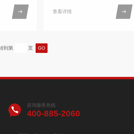
展仪器的多台
键，也是提高能源效率、确保产品安
查看详情
仪，用于不同
全性的重要环节。这次韩上电器采购
汉纺织大学作
了南京大展仪器的DZDR-S导热系数
料领域的高等
测定仪，并已完成调试工作。电器行
了纤维材料、
业涵盖了从家用电器到工业电器的广
转到第
页
等多个领域，
泛领域，其中包括了电热设备、制冷
理论和新技
设备、电源管理系统等。在这些设备
对比，武汉纺
的研发和生产过程中，如何有效控制
ZDR-S导
热量的传递和分布是设计师们面临的
采用瞬态热源
一大挑战。例如，在电热器具的设计
，...
中，需要精确了解加热元件的导热...
咨询服务热线
400-885-2060