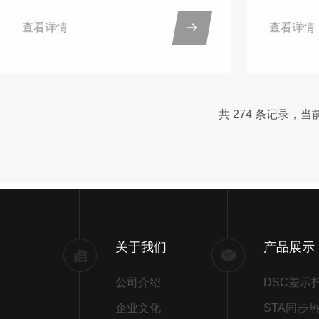
供了数据支持。为了更好的研究提供
以下几个
查看详情
查看详情
有效的数据支持，电子科技大学采购
测量：适
了南京大展仪器的导热系数测试仪，
试，包括
并已完成调试。通过采购导热系数测
高分子材
试仪，为科研实验提供更多的实验操
精度与重
共 274 条记录，当前 
作机会，同时增强了实验教学的实践
量技术和
性，通过实际的操作测量，能够直观
度和重复
的理解导热系数的概念，并且准确的
的可靠性
测量数据也是实验的重要依据。南京
够在较短
大展仪器的导热系数测试仪采用的是
他方法，
瞬态热源法，相比于其他的测量方
作效率。4
关于我们
产品展示
法，...
公司介绍
企业文化