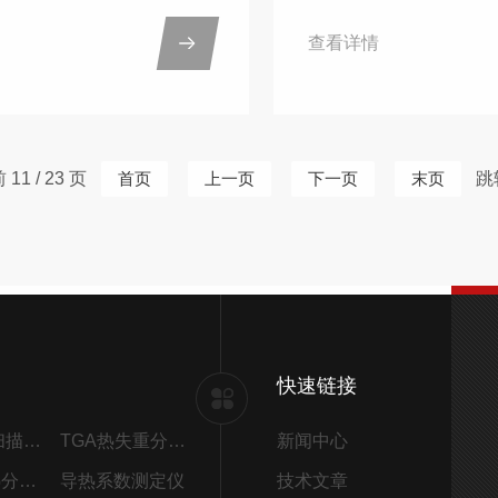
方面：一、功能：1.宽范围
工程学院采购了南京大
查看详情
用于多种材料的导热性能测
DZDR-S导热系数测定
金属、非金属、复合材料、
材料的研究和实验。武
料等，测量范围广泛。2.高
为一所专注于纺织和材
复性：由于采用了先进的测
院校，其研究方向涵盖
11 / 23 页
首页
上一页
下一页
末页
跳
设计，该仪器能够提供高精
高分子材料、复合材料
性好的测量结果，确保数据
不断探索材料科学的新
和有效性。3.快速测试：能
术。经过前期的沟通和
的时间内完成测量，相比其
织大学选择了南京大展的D
测试速度快，大大提高了工
热系数测定仪，是一款
.操作简便：仪器...
法的仪器，具有测量速度快
快速链接
DSC差示扫描量热仪
TGA热失重分析仪
新闻中心
STA同步热分析仪
导热系数测定仪
技术文章