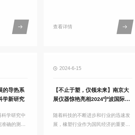
料等领域。其
热系数，并且通过测量的数据可以分
、操作简便、
析材料的热传导性能，为新材料的研
了确保测量结
发提供准确的数据支持。经过前提的
查看详情
正确操作仪器
了解和参数对比，南方科技大学采购
为重要。一、
南京大展的DZDR-S导热系数测定
查仪器各部件
仪，以提升其材料科学研究的实验能
于良好状态。
力。DZDR-S导热系数测定仪是一款
2024-6-15
传感器，确保
采用非稳态法中的瞬态热源法，这种
样品准备：根
测量方法优势在于测量速度快，能够
样品。样品应
在5~160s内测量出结果，大大提升了
展的导热系
【不止于塑，仪领未来】南京大
的表面。将样
实验的效率。同时它的测量范围广，
科学新研究
展仪器惊艳亮相2024宁波国际塑
确保其与平板
不仅可以测块状固体、液体、粉末、
料橡胶展
器校准：启动
胶体、膏体和保温材料...
料科学研究中
随着科技的不断进步和行业的迅速发
能准确的测量
展，橡塑行业作为国民经济的重要支
我们更加深入
柱之一，正不断吸引着全球的目光。