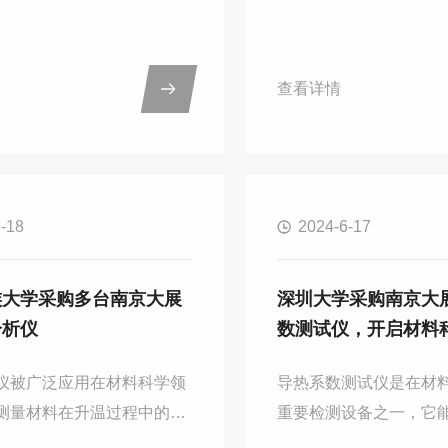
安全性有着重要的作用，因
料、保温材料、金属材
圣阳电源采购了南京大展的
主要特点是测量精度高
C300C差示扫描量热仪，想要
适用范围广。然而，为
查看详情
扫描量热仪来检测电池材料
果的准确性和可靠性，
进行分析，为能源电池的生
并注意相关事项显得尤
和创新，提供准确的数据支
操作步骤仪器准备：检
扫描量热仪在能源电池领
是否齐全，确保仪器处
-18
2024-6-17
检测哪些方面？1、材料热
清洁仪器的测量平板和
通过差示扫描量热仪可以测
其表面干净、无污垢。
料的热效应和热稳定性，包
据仪器要求，制备待测
族大学采购多台南京大展
深圳大学采购南京大
解质和燃料电池膜等。这些
具有均匀的厚度和平整
分析仪
数测试仪，开启材料
于优化电池的设计和制造过
品放置在测量平板上，
品的性能和安全性。...
紧密接触，无空隙。仪
仪被广泛应用在材料科学领
导热系数测试仪是在材
仪...
测量材料在升温过程中的质
重要检测设备之一，它
研究材料的热稳定性、材料
材料热传导性能，帮助