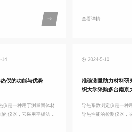
和反应动力学等，利用实际
的了解材料的内在特性
准确的数据分析为依据，来
这次深圳大学采购了南
查看详情
行研发和创新，使得科研研
导热系数测试仪，也是
准确。这次中央民族大学经
研究提供准确的数据支
沟通和对比，选购了南京大
的实验操作，能够更加
多台热重分析仪，并已近日
论的知识。这次深圳大
-14
2024-5-10
。这次中央民族大学采购的
南京大展的导热系数测
的DZ-TGA101热重分析
瞬态热源法，这种测量
款高精度的热分析仪器，除
于能够快速、准确的测
导热仪的功能与优势
准确测量助力材料研
科学领域被广泛应用之外，
并且可以重复性测量，
织大学采购多台南京
、电子电器、医药、能源等
状只需光滑平整即可，
数测定仪
的优势表现如下：...
围广，可测液体、块状
热仪是一种用于测量固体材
导热系数测定仪是一种
末、...
能的仪器，它采用平板法原
导热性能的检测仪器，
准确地测量各种材料的热传
材料科学、化工、建筑
它的功能与优势主要体现在
领域。此次武汉纺织大