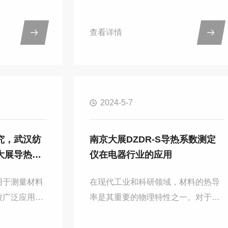
和潜在应用。
在这个背景下，2024国际宁波塑料橡
京大展仪器的
塑展如期而至，汇聚了来自世界各地
查看详情
为了对材料的
的众多有名的企业，共同探讨和展示
持，通过实际
行业内的新技术与成果。在这个展示
直观的了解理
前言技术、交流行业趋势的平台上，
学采购的这款
南京大展仪器携多款核心产品亮相，
2024-5-7
试仪，采用是
其中包括：差示扫描量热仪、热重分
方法的优势在
析仪、导热仪、炭黑含量检测仪等，
量导热系数，
展现了其在塑料橡胶检测仪器领域的
究，武汉纺
南京大展DZDR-S导热系数测定
对于样品的形
优秀实力和成熟技术。差示扫描量热
大展导热系
仪在电器行业的应用
因此，测量范
仪：该设备能在程序控制温度下，测
固体、粉
量物质与参比物之间的功率差与...
用于测量材料
在现代工业和科研领域，材料的热导
被广泛应用在
率是其重要的物理特性之一。对于电
工程和能源等
器行业而言，准确测定材料的导热系
学材料科学和
数不仅是产品设计和性能优化的关