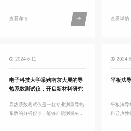
后剩余的无机物质，通常包括金属氧
组分分析
化物、盐类和硅酸盐等。了解灰分的
的操作，
查看详情
查看详情
含量对于研究物质的组成、纯度、品
对材料进
质和环境影响等方面具有重要意义。
究更加的
一、基本原理灰分测试仪通常采用重
过前期的
量法来测定样品中的灰分。其基本原
展仪器的
2024-6-11
2024-5
理是将样品在高温下焚烧，使其中的
完成调试
有机物质燃烧，并将可挥发性成分释
是南京大展
出。在焚烧过程中，样品中的无机物
仪，是一
电子科技大学采购南京大展的导
平板法
则形成不可燃的固态残留物，即灰
了在材料
热系数测试仪，开启新材料研究
分。仪器通过称量焚烧前后样品的重
还在化工
量差，从而计算出样品中灰分的含
方面，具体
导热系数测试仪是一款专业测量导热
平板法导
量。二...
系数的分析仪器，能够准确测量材料
料导热性
的导热性能，为材料科学、电子工
理，可以
程、建筑、能源开发等领域的研究提
导系数。