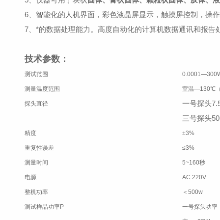
6、智能化的人机界面，彩色液晶屏显示，触摸屏控制，操
7、*的数据处理能力。高度自动化的计算机数据通讯和报告
技术参数：
测试范围
0.0001—300W
测量温度范围
室温—130℃（
一号探头7.
探头直径
三号探头50
精度
±3%
重复性误差
≤3%
测量时间
5~160秒
电源
AC 220V
整机功率
＜500w
测试样品功率P
一号探头功率