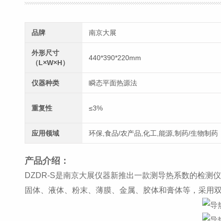
品牌
南京大展
外形尺寸
440*390*220mm
（L×W×H）
仪器种类
瞬态平面热源法
重复性
≤3%
应用领域
环保,食品/农产品,化工,能源,制药/生物制药
产品介绍：
DZDR-S是南京大展仪器新推出一款测导热系数的检
固体、液体、粉末、薄膜、金属、胶体和膏体等，采用