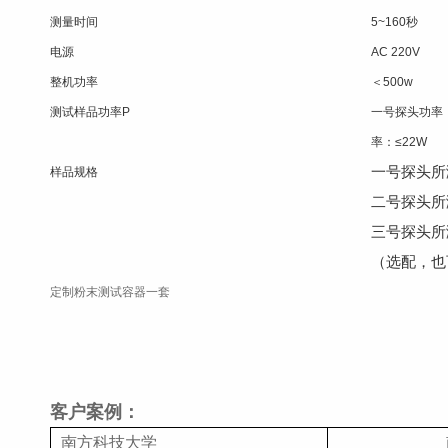
测量时间
5~160秒
电源
AC 220V
整机功率
＜500w
测试样品功率P
一号探头功率
率：≤22W
一号探头所测样
样品规格
二号探头所测样
三号探头所测样
（选配，也
定制粉末测试容器一套
客户案例：
南方科技大学
南