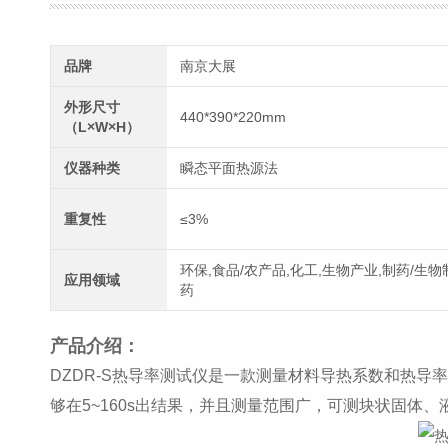
品牌
南京大展
外形尺寸
440*390*220mm
（L×W×H）
仪器种类
瞬态平面热源法
重复性
≤3%
环保,食品/农产品,化工,生物产业,制药/生物
应用领域
药
产品介绍：
DZDR-S热导率测试仪是一款测量材料导热系数和热
够在5~160s出结果，并且测量范围广，可测块状固体