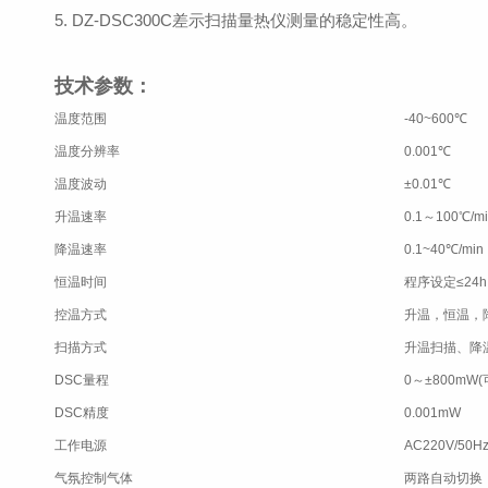
5. DZ-DSC300C差示扫描量热仪测量的稳定性高。
技术参数：
温度范围
-40~600℃
温度分辨率
0.001℃
温度波动
±0.01℃
升温速率
0.1～100℃/mi
降温速率
0.1~40℃/min
恒温时间
程序设定≤24h
控温方式
升温，恒温，
扫描方式
升温扫描、降
DSC量程
0～±800mW
DSC精度
0.001mW
工作电源
AC220V/50
气氛控制气体
两路自动切换