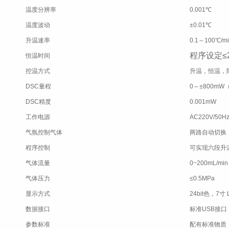
温度分辨率
0.001℃
温度波动
±0.01℃
升温速率
0.1～100℃/mi
程序设定≤2
恒温时间
控温方式
升温，恒温，
DSC量程
0～±800m
DSC精度
0.001mW
工作电源
AC220V/50
气氛控制气体
两路自动切换
程序控制
可实现六段升
气体流量
0~200mL/mi
气体压力
≤0.5MPa
显示方式
24bit色，7
数据接口
标准USB接口
参数标准
配有标准物质