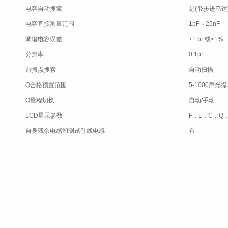
电容自动搜索
是(带步进马达
电容直接测量范围
1pF～25nF
调谐电容误差
±1 pF或<1%
分辨率
0.1pF
谐振点搜索
自动扫描
Q合格预置范围
5-1000声光
Q量程切换
自动/手动
LCD显示参数
F，L，C，Q，L
自身残余电感和测试引线电感
有