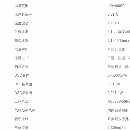
温度范围
-40~600℃
温度分辨率
0.01℃
温度波动
±0.01℃
升温速率
0.1～100℃/mi
降温速率
0.1~40℃/min
恒温时间
可自行设置
控温方式
升温，恒温，
扫描方式
升温扫描、降
DSC量程
0～±600mW
DSC解析度
0.01uW
DSC灵敏度
0.001mW
工作电源
AC220V/50
气氛控制气体
两路自动切换
程序控制
可实现六段升
气体流量
0-300mL/min