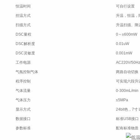
恒温时间
可自行设置
控温方式
升温，恒温，
扫描方式
升温扫描、降
DSC量程
0～±600mW
DSC解析度
0.01uW
DSC灵敏度
0.001mW
工作电源
AC220V/50
气氛控制气体
两路自动切换
程序控制
可实现六段升
气体流量
0-300mL/min
气体压力
≤5MPa
显示方式
24bit色，7
数据接口
标准USB接口
参数标准
配有标准物质