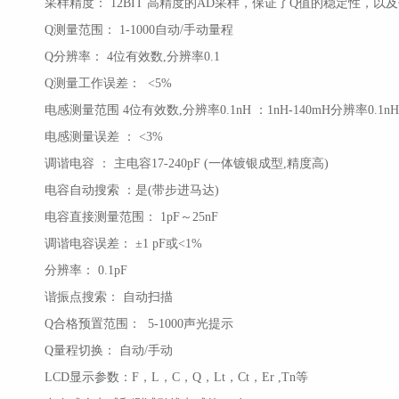
采样精度：
12BIT 高精度的AD采样，保证了Q值的稳定性，
Q测量范围： 1-1000自动/手动量程
Q分辨率： 4位有效数,分辨率0.1
Q测量工作误差： <5%
电感测量范围
4位有效数,分辨率0.1nH ：1nH-140mH分辨率0.1nH
电感测量误差
：
<3%
调谐电容
：
主电容
17-240pF (一体镀银成型,精度高)
电容自动搜索
：是
(带步进马达)
电容直接测量范围：
1pF～25nF
调谐电容误差：
±1 pF或<1%
分辨率：
0.1pF
谐振点搜索：
自动扫描
Q合格预置范围： 5-1000声光提示
Q量程切换： 自动/手动
LCD显示参数：F，L，C，Q，Lt，Ct，Er ,Tn等