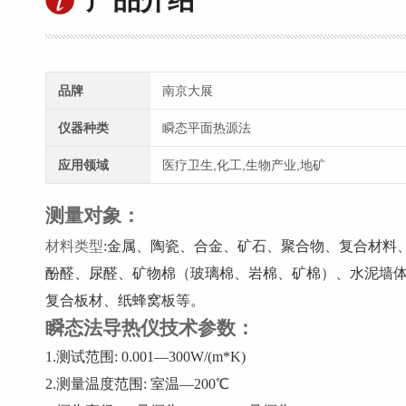
品牌
南京大展
仪器种类
瞬态平面热源法
应用领域
医疗卫生,化工,生物产业,地矿
测量对象：
材料类型
:金属、陶瓷、合金、矿石、聚合物、复合材料
酚醛、尿醛、矿物棉（玻璃棉、岩棉、矿棉）、水泥墙体
复合板材、纸蜂窝板等。
瞬态法导热仪技术参数：
1.测试范围: 0.001—300W/(m*K)
2.测量温度范围: 室温—200℃