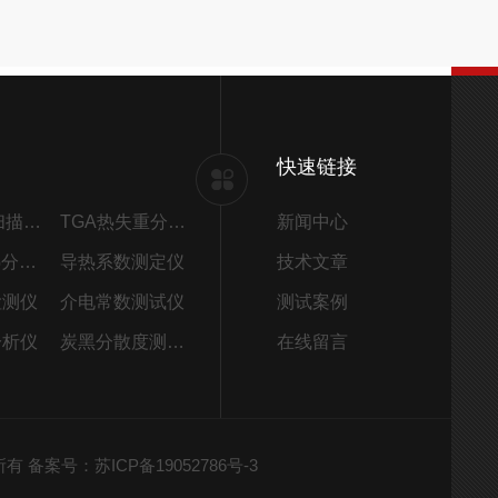
快速链接
DSC差示扫描量热仪
TGA热失重分析仪
新闻中心
STA同步热分析仪
导热系数测定仪
技术文章
检测仪
介电常数测试仪
测试案例
分析仪
炭黑分散度测试仪
在线留言
权所有
备案号：苏ICP备19052786号-3