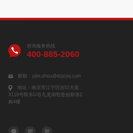
咨询服务热线
400-885-2060
邮箱：yijie.zhou@dzjcyq.com
地址：南京市江宁区吉印大道
3118号联东U谷九龙湖智造创新港2
栋4楼