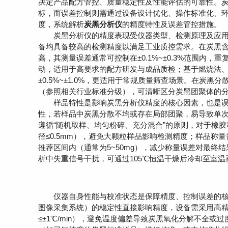
决定产品配方管控、质量稳定性及性能评估的可靠性。
标，而误差控制则需通过设备设计优化、操作标准化、
度，系统解析
炭黑分析仪
的精度特性及误差管控措施。
炭黑分析仪的精度表现受仪器类型、检测原理及应用
备均具备较高的检测精度以满足工业质控需求。在炭黑含
高，其测量误差通常可控制在±0.1%~±0.3%范围内，
动，适用于高要求的配方研发与成品质检；基于燃烧法
±0.5%~±1.0%，更适用于常规质量筛查场景。在炭
（参照相关行业标准分级），可清晰区分炭黑团聚体的
样品特性是影响炭黑分析仪精度的核心因素，也是误
性，若样品中炭黑分散不均或存在局部团聚，易导致单
遵循“随机取样、均匀粉碎、充分混合”的原则，对于橡
径≤0.5mm），避免大颗粒样品影响检测精度；样品称量
推荐区间内（通常为5~50mg），减少称量误差对最终
析中失重信号干扰，可通过105℃恒温干燥后冷却至室
仪器自身性能与校准状态是保障精度、控制误差的核
图像采集系统）的稳定性直接影响精度，设备需采用高
≤±1℃/min），避免温度偏差导致炭黑氧化分解不全