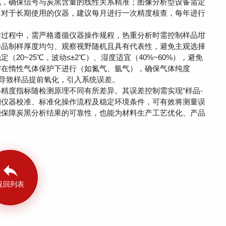
线，确保信号与炭黑含量的线性关系精准；图像分析型设备需定
。对于长期使用的仪器，建议每月进行一次精度核查，每年进行
过程中，需严格遵循仪器操作规程，热重分析时需控制样品坩
样品制样厚度均匀、观察视野随机且具有代表性，避免主观选择
20~25℃，波动≤±2℃）、湿度适宜（40%~60%），避免
需在惰性气体保护下进行（如氮气、氩气），确保气体纯度
气混入导致样品提前氧化，引入系统误差。
精度指标随检测原理不同有所差异。其误差控制需实现“样品-
定期仪器校准、标准化操作流程及稳定环境条件，可有效将测量误
能保障炭黑分析结果的可靠性，也能为材料生产工艺优化、产品
返回列表