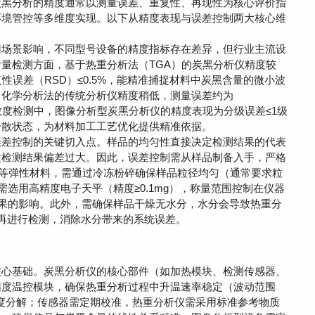
炭黑分析的精度通常以测量误差、重复性、再现性为核心评价指
环境管控等多维度实现。以下从精度表现与误差控制两大核心维
场景影响，不同型号设备的精度指标存在差异，但行业主流设
量检测方面，基于热重分析法（TGA）的炭黑分析仪精度较
重复性误差（RSD）≤0.5%，能精准捕捉材料中炭黑含量的微小波
、化学分析法的传统分析仪精度稍低，测量误差约为
黑分散度检测中，图像分析型炭黑分析仪的精度表现为分级误差≤1级
分散状态，为材料加工工艺优化提供精准依据。
差控制的关键切入点。样品的均匀性直接决定检测结果的代表
次检测结果偏差过大。因此，误差控制需从样品制备入手，严格
胶等弹性材料，需通过冷冻粉碎确保样品粒径均匀（通常要求粒
需选用高精度电子天平（精度≥0.1mg），称量范围控制在仪器
结果的影响。此外，需确保样品干燥无水分，水分会导致热重分
温再进行检测，消除水分带来的系统误差。
心基础。炭黑分析仪的核心部件（如加热模块、检测传感器、
精度温控模块，确保热重分析过程中升温速率稳定（波动范围
或过度分解；传感器需定期校准，热重分析仪需采用标准参考物质