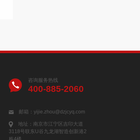
咨询服务热线
400-885-2060
邮箱：yijie.zhou@dzjcyq.com
地址：南京市江宁区吉印大道
3118号联东U谷九龙湖智造创新港2
栋4楼